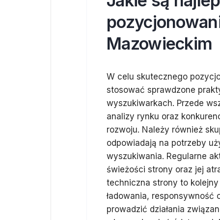
Jakie są najle
pozycjonowani
Mazowieckim
W celu skutecznego pozycj
stosować sprawdzone prakty
wyszukiwarkach. Przede wsz
analizy rynku oraz konkurencj
rozwoju. Należy również sku
odpowiadają na potrzeby uż
wyszukiwania. Regularne akt
świeżości strony oraz jej at
techniczna strony to kolejn
ładowania, responsywność or
prowadzić działania związane