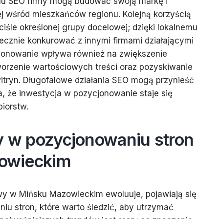
mu SEO firmy mogą budować swoją markę i
j wśród mieszkańców regionu. Kolejną korzyścią
ciśle określonej grupy docelowej; dzięki lokalnemu
cznie konkurować z innymi firmami działającymi
jonowanie wpływa również na zwiększenie
worzenie wartościowych treści oraz pozyskiwanie
itryn. Długofalowe działania SEO mogą przynieść
ia, że inwestycja w pozycjonowanie staje się
biorstw.
dy w pozycjonowaniu stron
owieckim
wy w Mińsku Mazowieckim ewoluuje, pojawiają się
u stron, które warto śledzić, aby utrzymać