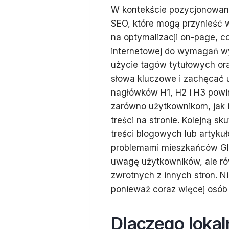
W kontekście pozycjonowania
SEO, które mogą przynieść w
na optymalizacji on-page, 
internetowej do wymagań w
użycie tagów tytułowych ora
słowa kluczowe i zachęcać u
nagłówków H1, H2 i H3 powin
zarówno użytkownikom, jak i
treści na stronie. Kolejną s
treści blogowych lub artyk
problemami mieszkańców Gliw
uwagę użytkowników, ale ró
zwrotnych z innych stron. N
ponieważ coraz więcej osób
Dlaczego lokal