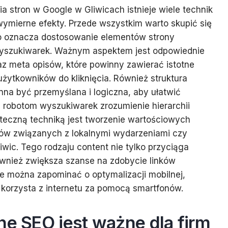
 stron w Google w Gliwicach istnieje wiele technik
ymierne efekty. Przede wszystkim warto skupić się
co oznacza dostosowanie elementów strony
yszukiwarek. Ważnym aspektem jest odpowiednie
z meta opisów, które powinny zawierać istotne
żytkowników do kliknięcia. Również struktura
na być przemyślana i logiczna, aby ułatwić
 robotom wyszukiwarek zrozumienie hierarchii
kuteczną techniką jest tworzenie wartościowych
ułów związanych z lokalnymi wydarzeniami czy
ic. Tego rodzaju content nie tylko przyciąga
wnież zwiększa szanse na zdobycie linków
ie można zapominać o optymalizacji mobilnej,
 korzysta z internetu za pomocą smartfonów.
ne SEO jest ważne dla firm