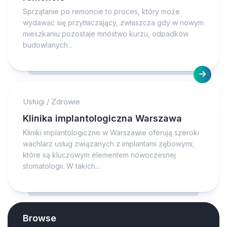
Sprzątanie po remoncie to proces, który może
wydawać się przytłaczający, zwłaszcza gdy w nowym
mieszkaniu pozostaje mnóstwo kurzu, odpadków
budowlanych...
Usługi
/
Zdrowie
Klinika implantologiczna Warszawa
Kliniki implantologiczne w Warszawie oferują szeroki
wachlarz usług związanych z implantami zębowymi,
które są kluczowym elementem nowoczesnej
stomatologii. W takich...
Browse