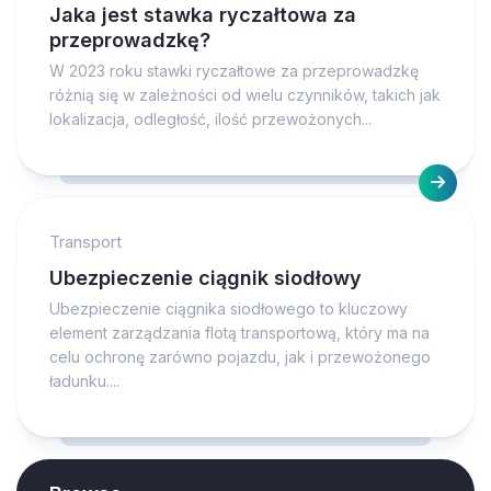
Jaka jest stawka ryczałtowa za
przeprowadzkę?
W 2023 roku stawki ryczałtowe za przeprowadzkę
różnią się w zależności od wielu czynników, takich jak
lokalizacja, odległość, ilość przewożonych...
Transport
Ubezpieczenie ciągnik siodłowy
Ubezpieczenie ciągnika siodłowego to kluczowy
element zarządzania flotą transportową, który ma na
celu ochronę zarówno pojazdu, jak i przewożonego
ładunku....