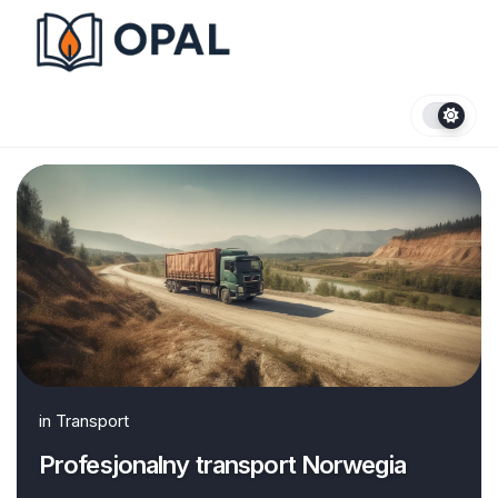
Skip
to
content
in
Transport
Profesjonalny transport Norwegia