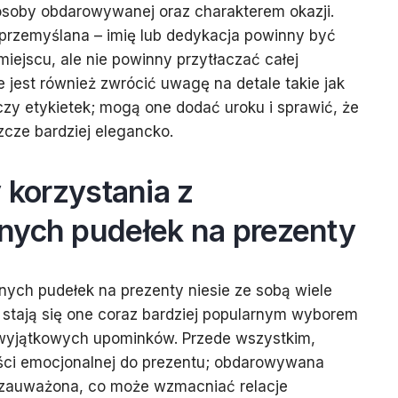
osoby obdarowywanej oraz charakterem okazji.
 przemyślana – imię lub dedykacja powinny być
ejscu, ale nie powinny przytłaczać całej
e jest również zwrócić uwagę na detale takie jak
czy etykietek; mogą one dodać uroku i sprawić, że
zcze bardziej elegancko.
y korzystania z
nych pudełek na prezenty
nych pudełek na prezenty niesie ze sobą wiele
e stają się one coraz bardziej popularnym wyborem
wyjątkowych upominków. Przede wszystkim,
ości emocjonalnej do prezentu; obdarowywana
i zauważona, co może wzmacniać relacje