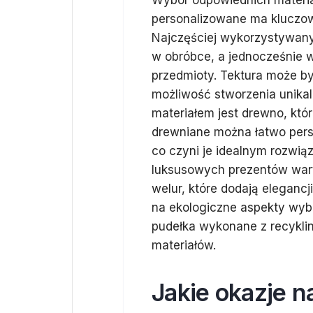
Wybór odpowiednich materia
personalizowane ma kluczowe
Najczęściej wykorzystywanym 
w obróbce, a jednocześnie 
przedmioty. Tektura może by
możliwość stworzenia unika
materiałem jest drewno, któr
drewniane można łatwo pers
co czyni je idealnym rozwią
luksusowych prezentów wart
welur, które dodają elegancj
na ekologiczne aspekty wybo
pudełka wykonane z recykl
materiałów.
Jakie okazje na