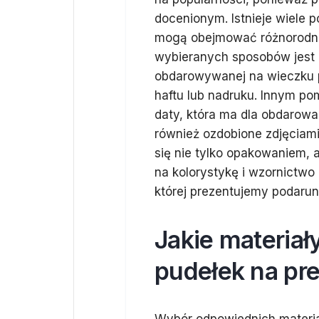
docenionym. Istnieje wiele p
mogą obejmować różnorodne t
wybieranych sposobów jest u
obdarowywanej na wieczku 
haftu lub nadruku. Innym po
daty, która ma dla obdarow
również ozdobione zdjęciami,
się nie tylko opakowaniem, 
na kolorystykę i wzornictwo
której prezentujemy podarun
Jakie materiał
pudełek na pr