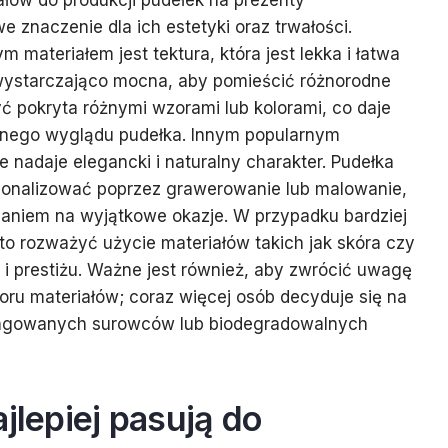
łów do produkcji pudełek na prezenty
 znaczenie dla ich estetyki oraz trwałości.
materiałem jest tektura, która jest lekka i łatwa
wystarczająco mocna, aby pomieścić różnorodne
ć pokryta różnymi wzorami lub kolorami, co daje
lnego wyglądu pudełka. Innym popularnym
e nadaje elegancki i naturalny charakter. Pudełka
onalizować poprzez grawerowanie lub malowanie,
zaniem na wyjątkowe okazje. W przypadku bardziej
o rozważyć użycie materiałów takich jak skóra czy
i i prestiżu. Ważne jest również, aby zwrócić uwagę
ru materiałów; coraz więcej osób decyduje się na
ingowanych surowców lub biodegradowalnych
jlepiej pasują do