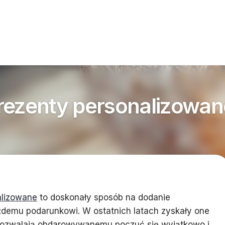
rezenty personalizowan
alizowane
to doskonały sposób na dodanie
demu podarunkowi. W ostatnich latach zyskały one
pozwalają obdarowywanemu poczuć się wyjątkowo i