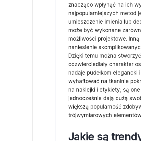
znacząco wpłynąć na ich wy
najpopularniejszych metod j
umieszczenie imienia lub de
może być wykonane zarówno n
możliwości projektowe. Inną 
naniesienie skomplikowanyc
Dzięki temu można stworzyć
odzwierciedlały charakter o
nadaje pudełkom elegancki i
wyhaftować na tkaninie pok
na naklejki i etykiety; są o
jednocześnie dają dużą swob
większą popularność zdobywa
trójwymiarowych elementów 
Jakie są trend