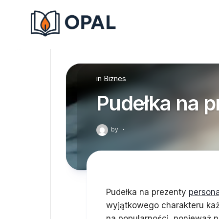
Skip
to
content
in
Biznes
Pudełka na p
by
·
Pudełka na prezenty
person
wyjątkowego charakteru każ
na popularności, ponieważ 