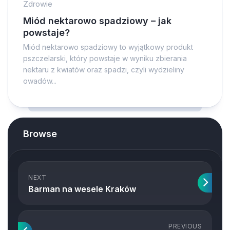
Zdrowie
Miód nektarowo spadziowy – jak
powstaje?
Miód nektarowo spadziowy to wyjątkowy produkt
pszczelarski, który powstaje w wyniku zbierania
nektaru z kwiatów oraz spadzi, czyli wydzieliny
owadów...
Browse
NEXT
Barman na wesele Kraków
PREVIOUS