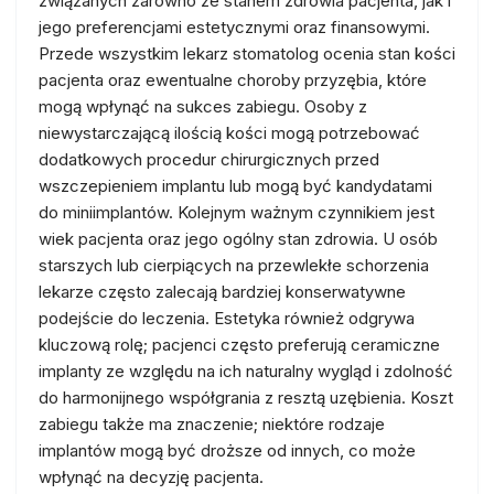
związanych zarówno ze stanem zdrowia pacjenta, jak i
jego preferencjami estetycznymi oraz finansowymi.
Przede wszystkim lekarz stomatolog ocenia stan kości
pacjenta oraz ewentualne choroby przyzębia, które
mogą wpłynąć na sukces zabiegu. Osoby z
niewystarczającą ilością kości mogą potrzebować
dodatkowych procedur chirurgicznych przed
wszczepieniem implantu lub mogą być kandydatami
do miniimplantów. Kolejnym ważnym czynnikiem jest
wiek pacjenta oraz jego ogólny stan zdrowia. U osób
starszych lub cierpiących na przewlekłe schorzenia
lekarze często zalecają bardziej konserwatywne
podejście do leczenia. Estetyka również odgrywa
kluczową rolę; pacjenci często preferują ceramiczne
implanty ze względu na ich naturalny wygląd i zdolność
do harmonijnego współgrania z resztą uzębienia. Koszt
zabiegu także ma znaczenie; niektóre rodzaje
implantów mogą być droższe od innych, co może
wpłynąć na decyzję pacjenta.