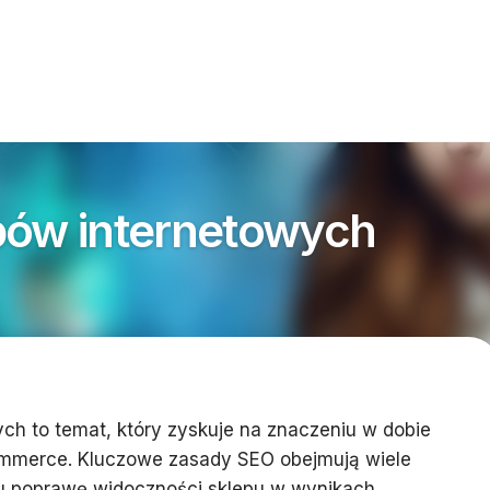
pów internetowych
ch to temat, który zyskuje na znaczeniu w dobie
ommerce. Kluczowe zasady SEO obejmują wiele
lu poprawę widoczności sklepu w wynikach