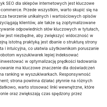
tyk SEO dla sklepów internetowych jest kluczowe
-commerce. Przede wszystkim, warto skupić się na
nacza tworzenie unikalnych i wartościowych opisów
rzyciągają klientów, ale także są zoptymalizowane
ywanie odpowiednich słów kluczowych w tytułach,
sów jest niezbędne, aby zwiększyć widoczność w
ną istotną praktyką jest dbanie o strukturę strony
ta i intuicyjna, co ułatwia użytkownikom poruszanie
 robotom wyszukiwarek lepiej indeksować
ainwestować w optymalizację prędkości ładowania
adowanie ma kluczowe znaczenie dla doświadczeń
na ranking w wyszukiwarkach. Responsywność
ement; strona powinna działać płynnie na różnych
datkowo, warto stosować linki wewnętrzne, które
ronie oraz zwiększają czas spędzony przez