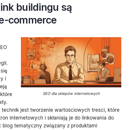
link buildingu są
 e-commerce
SEO
gii.
 się
y i
eją
SEO dla sklepów internetowych
które
ty.
technik jest tworzenie wartościowych treści, które
on internetowych i skłaniają je do linkowania do
ć blog tematyczny związany z produktami