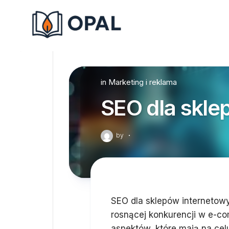
Skip
to
content
in
Marketing i reklama
SEO dla skle
by
·
SEO dla sklepów internetowy
rosnącej konkurencji w e-c
aspektów, które mają na ce