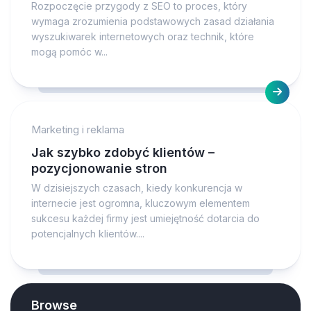
Rozpoczęcie przygody z SEO to proces, który
wymaga zrozumienia podstawowych zasad działania
wyszukiwarek internetowych oraz technik, które
mogą pomóc w...
Marketing i reklama
Jak szybko zdobyć klientów –
pozycjonowanie stron
W dzisiejszych czasach, kiedy konkurencja w
internecie jest ogromna, kluczowym elementem
sukcesu każdej firmy jest umiejętność dotarcia do
potencjalnych klientów....
Browse