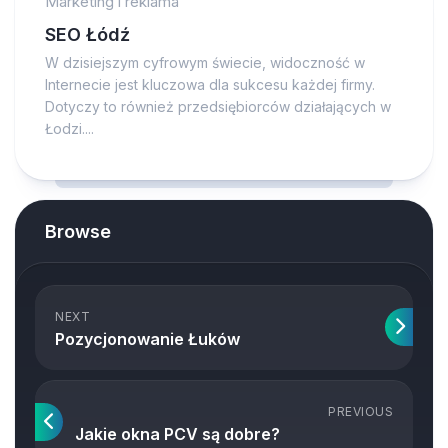
Marketing i reklama
SEO Łódź
W dzisiejszym cyfrowym świecie, widoczność w
Internecie jest kluczowa dla sukcesu każdej firmy.
Dotyczy to również przedsiębiorców działających w
Łodzi....
Browse
NEXT
Pozycjonowanie Łuków
PREVIOUS
Jakie okna PCV są dobre?