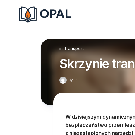
Skip
to
content
in
Transport
Skrzynie tra
by
·
W dzisiejszym dynamicznym 
bezpieczeństwo przemiesz
z niezastąpionych narzędzi,