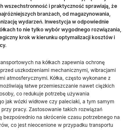
ch wszechstronność i praktyczność sprawiają, że
ajróżniejszych branżach, od magazynowania,
anizację wydarzeń. Inwestycja w odpowiednie
ółkach to nie tylko wybór wygodnego rozwiązania,
egiczny krok w kierunku optymalizacji kosztów i
cy.
 transportowych na kółkach zapewnia ochronę
przed uszkodzeniami mechanicznymi, wibracjami
mi atmosferycznymi. Kółka, często wykonane z
możliwiają łatwe przemieszczanie nawet ciężkich
osoby, co redukuje potrzebę używania
go jak wózki widłowe czy paleciaki, a tym samym
przy pracy. Zastosowanie takich rozwiązań
ię bezpośrednio na skrócenie czasu potrzebnego na
rów, co jest nieocenione w przypadku transportu