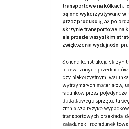
transportowe na kółkach. I
są one wykorzystywane w n
przez produkcję, aż po org
skrzynie transportowe na k
ale przede wszystkim strat
zwiększenia wydajności pra
Solidna konstrukcja skrzyń
przewożonych przedmiotów 
czy niekorzystnymi warunka
wytrzymałych materiałów, u
ładunków przez pojedyncze 
dodatkowego sprzętu, takie
zmniejsza ryzyko wypadków 
transportowych przekłada s
załadunek i rozładunek towa