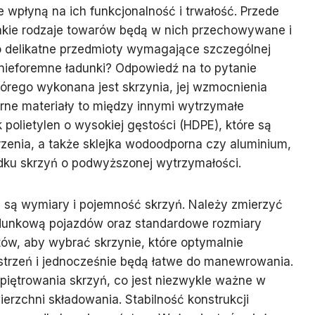
 wpłyną na ich funkcjonalność i trwałość. Przede
jakie rodzaje towarów będą w nich przechowywane i
o delikatne przedmioty wymagające szczególnej
 nieforemne ładunki? Odpowiedź na to pytanie
którego wykonana jest skrzynia, jej wzmocnienia
larne materiały to między innymi wytrzymałe
 polietylen o wysokiej gęstości (HDPE), które są
rzenia, a także sklejka wodoodporna czy aluminium,
ku skrzyń o podwyższonej wytrzymałości.
 są wymiary i pojemność skrzyń. Należy zmierzyć
dunkową pojazdów oraz standardowe rozmiary
ów, aby wybrać skrzynie, które optymalnie
strzeń i jednocześnie będą łatwe do manewrowania.
iętrowania skrzyń, co jest niezwykle ważne w
erzchni składowania. Stabilność konstrukcji