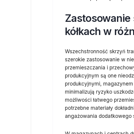
Zastosowanie 
kółkach w róż
Wszechstronność skrzyń tra
szerokie zastosowanie w niem
przemieszczania i przechow
produkcyjnym są one nieodz
produkcyjnymi, magazynem a
minimalizują ryzyko uszkodze
możliwości łatwego przemie
potrzebne materiały dokładn
angażowania dodatkowego s
W magazynach i centrach dy