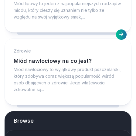
Miód lipowy to jeden z najpopularniejszych rodzajów
miodu, który cieszy się uznaniem nie tylko ze
względu na swój wyjątkowy smak,...
Zdrowie
Miód nawłociowy na co jest?
Miód nawłociowy to wyjątkowy produkt pszczelarski,
który zdobywa coraz większą popularność wśród
osób dbających o zdrowie. Jego właściwości
zdrowotne są...
Browse