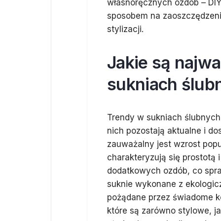
własnoręcznych ozdób – DIY
sposobem na zaoszczędzenie
stylizacji.
Jakie są najwa
sukniach ślub
Trendy w sukniach ślubnych 
nich pozostają aktualne i d
zauważalny jest wzrost popu
charakteryzują się prostotą
dodatkowych ozdób, co spraw
suknie wykonane z ekologiczn
pożądane przez świadome kon
które są zarówno stylowe, j