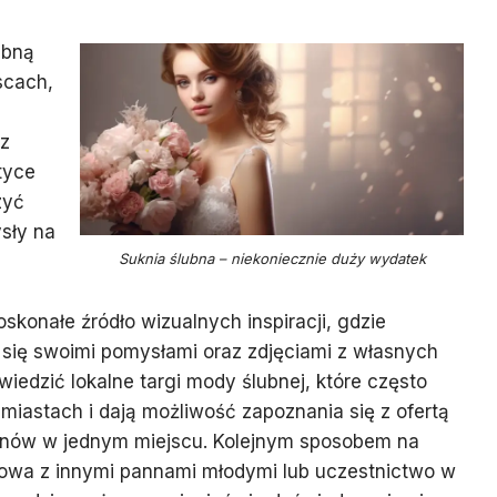
ubną
scach,
az
tyce
zyć
sły na
Suknia ślubna – niekoniecznie duży wydatek
oskonałe źródło wizualnych inspiracji, gdzie
 się swoimi pomysłami oraz zdjęciami z własnych
iedzić lokalne targi mody ślubnej, które często
iastach i dają możliwość zapoznania się z ofertą
lonów w jednym miejscu. Kolejnym sposobem na
zmowa z innymi pannami młodymi lub uczestnictwo w