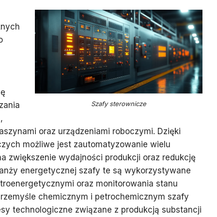
żnych
o
lę
Szafy sterownicze
zania
,
aszynami oraz urządzeniami roboczymi. Dzięki
czych możliwe jest zautomatyzowanie wielu
na zwiększenie wydajności produkcji oraz redukcję
anży energetycznej szafy te są wykorzystywane
ktroenergetycznymi oraz monitorowania stanu
przemyśle chemicznym i petrochemicznym szafy
esy technologiczne związane z produkcją substancji