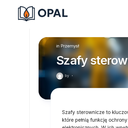
Skip
to
content
in
Przemysł
Szafy sterow
by
·
Szafy sterownicze to klucz
które pełnią funkcję ochrony
elektronicznych. W ich wnętr