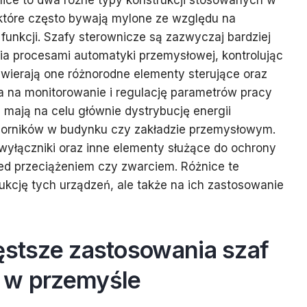
lnice to dwa różne typy konstrukcji stosowanych w
 które często bywają mylone ze względu na
funkcji. Szafy sterownicze są zazwyczaj bardziej
nia procesami automatyki przemysłowej, kontrolując
wierają one różnorodne elementy sterujące oraz
a na monitorowanie i regulację parametrów pracy
e mają na celu głównie dystrybucję energii
biorników w budynku czy zakładzie przemysłowym.
 wyłączniki oraz inne elementy służące do ochrony
d przeciążeniem czy zwarciem. Różnice te
rukcję tych urządzeń, ale także na ich zastosowanie
ęstsze zastosowania szaf
 w przemyśle