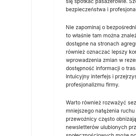
się spotkać pasażerowie. S
bezpieczeństwa i profesjona
Nie zapominaj o bezpośredn
to właśnie tam można znaleźć
dostępne na stronach agreg
również oznaczać lepszy kon
wprowadzenia zmian w rezer
dostępność informacji o tra
Intuicyjny interfejs i przejr
profesjonalizmu firmy.
Warto również rozważyć sez
mniejszego natężenia ruchu 
przewoźnicy często obniżają
newsletterów ulubionych prz
społecznościowych może pom