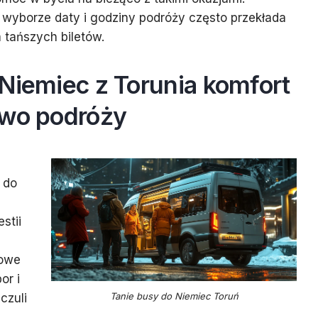
 wyborze daty i godziny podróży często przekłada
 tańszych biletów.
Niemiec z Torunia komfort
two podróży
 do
stii
zowe
or i
Tanie busy do Niemiec Toruń
czuli