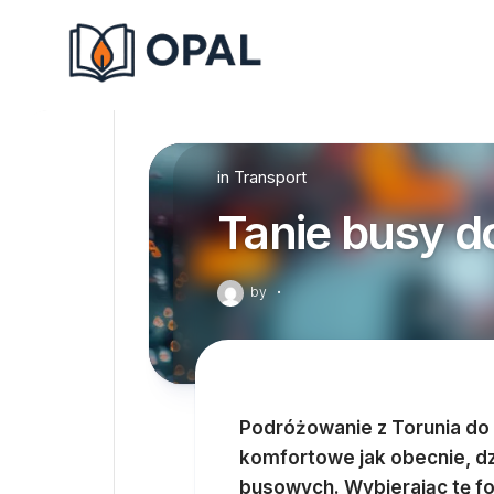
Skip
to
content
in
Transport
Tanie busy d
by
·
Podróżowanie z Torunia do 
komfortowe jak obecnie, dz
busowych. Wybierając tę fo