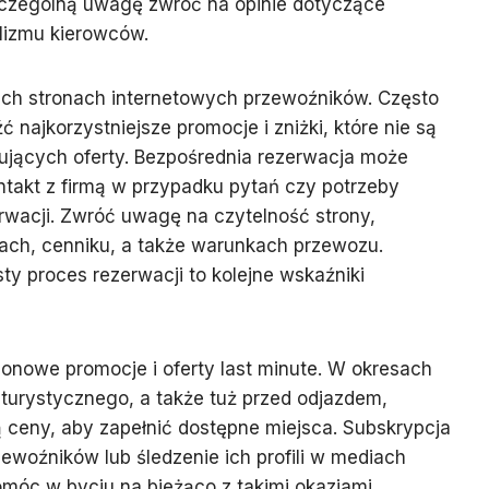
zczególną uwagę zwróć na opinie dotyczące
lizmu kierowców.
ich stronach internetowych przewoźników. Często
 najkorzystniejsze promocje i zniżki, które nie są
ujących oferty. Bezpośrednia rezerwacja może
takt z firmą w przypadku pytań czy potrzeby
wacji. Zwróć uwagę na czytelność strony,
sach, cenniku, a także warunkach przewozu.
zysty proces rezerwacji to kolejne wskaźniki
onowe promocje i oferty last minute. W okresach
turystycznego, a także tuż przed odjazdem,
 ceny, aby zapełnić dostępne miejsca. Subskrypcja
ewoźników lub śledzenie ich profili w mediach
óc w byciu na bieżąco z takimi okazjami.