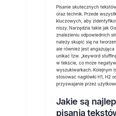
Pisanie skutecznych tekstó
oraz technik. Przede wszys
kluczowych, aby zidentyfikow
niszy. Narzędzia takie jak
znalezieniu odpowiednich sł
należy skupić się na tworzen
ale również jest angażująca 
unikać tzw. „keyword stuffi
w tekście, co może negatyw
wyszukiwarkach. Kolejnym is
stosować nagłówki H1, H2 ora
przyswajanie przez użytkow
Jakie są najle
pisania tekst