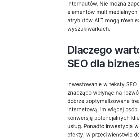
internautów. Nie można zapo
elementów multimedialnych 
atrybutów ALT mogą również 
wyszukiwarkach.
Dlaczego wart
SEO dla bizne
Inwestowanie w teksty SEO d
znacząco wpłynąć na rozwój 
dobrze zoptymalizowane treś
internetową; im więcej osób
konwersję potencjalnych kl
usług. Ponadto inwestycja w
efekty; w przeciwieństwie do