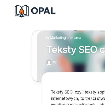
Skip
to
content
in
Marketing i reklama
Teksty SEO co
by
·
Teksty SEO, czyli teksty z
internetowych, to treści st
wynikach wyszukiwania. Ich