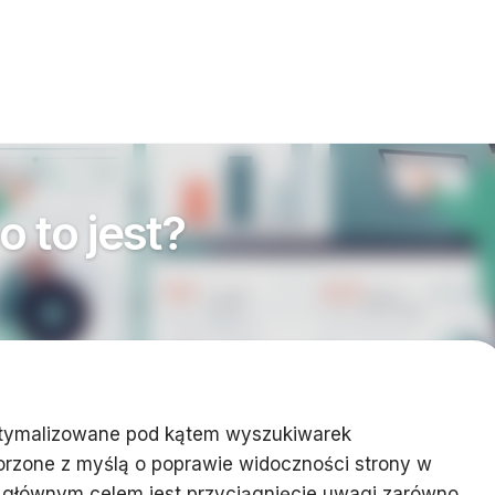
 to jest?
optymalizowane pod kątem wyszukiwarek
worzone z myślą o poprawie widoczności strony w
 głównym celem jest przyciągnięcie uwagi zarówno