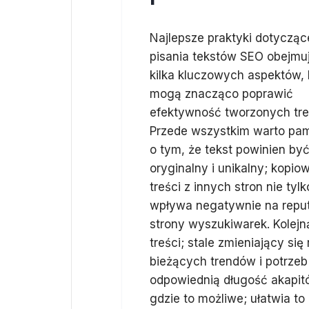
Najlepsze praktyki dotycząc
pisania tekstów SEO obejmu
kilka kluczowych aspektów, 
mogą znacząco poprawić
efektywność tworzonych tre
Przede wszystkim warto pa
o tym, że tekst powinien by
oryginalny i unikalny; kopio
treści z innych stron nie tylk
wpływa negatywnie na reputa
strony wyszukiwarek. Kolejną
treści; stale zmieniający s
bieżących trendów i potrze
odpowiednią długość akapit
gdzie to możliwe; ułatwia to