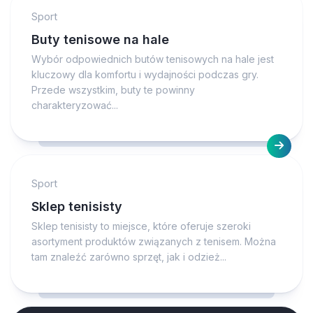
Sport
Buty tenisowe na hale
Wybór odpowiednich butów tenisowych na hale jest
kluczowy dla komfortu i wydajności podczas gry.
Przede wszystkim, buty te powinny
charakteryzować...
Sport
Sklep tenisisty
Sklep tenisisty to miejsce, które oferuje szeroki
asortyment produktów związanych z tenisem. Można
tam znaleźć zarówno sprzęt, jak i odzież...