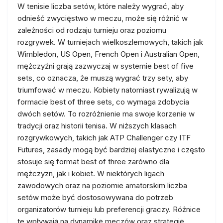
W tenisie liczba setów, które należy wygrać, aby
odnieść zwycięstwo w meczu, może się różnić w
zależności od rodzaju turnieju oraz poziomu
rozgrywek. W turniejach wielkoszlemowych, takich jak
Wimbledon, US Open, French Open i Australian Open,
mężczyźni grają zazwyczaj w systemie best of five
sets, co oznacza, że muszą wygrać trzy sety, aby
triumfować w meczu. Kobiety natomiast rywalizują w
formacie best of three sets, co wymaga zdobycia
dwóch setów. To rozróżnienie ma swoje korzenie w
tradycji oraz historii tenisa. W niższych klasach
rozgrywkowych, takich jak ATP Challenger czy ITF
Futures, zasady mogą być bardziej elastyczne i często
stosuje się format best of three zarówno dla
mężczyzn, jak i kobiet. W niektórych ligach
zawodowych oraz na poziomie amatorskim liczba
setów może być dostosowywana do potrzeb
organizatorów turnieju lub preferencji graczy. Różnice
te wpływają na dynamikę meczów oraz strategię