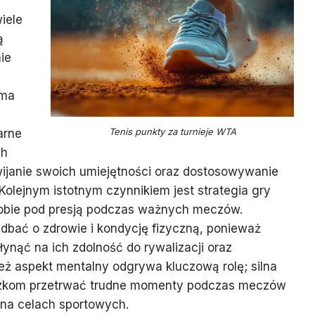
iele
ą
ie
rma
Tenis punkty za turnieje WTA
arne
ch
wijanie swoich umiejętności oraz dostosowywanie
Kolejnym istotnym czynnikiem jest strategia gry
sobie pod presją podczas ważnych meczów.
dbać o zdrowie i kondycję fizyczną, ponieważ
nąć na ich zdolność do rywalizacji oraz
ż aspekt mentalny odgrywa kluczową rolę; silna
zkom przetrwać trudne momenty podczas meczów
 na celach sportowych.