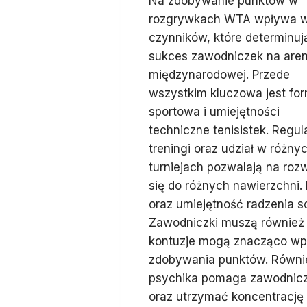
Na zdobywanie punktów w
rozgrywkach WTA wpływa w
czynników, które determinuj
sukces zawodniczek na aren
międzynarodowej. Przede
wszystkim kluczowa jest fo
sportowa i umiejętności
techniczne tenisistek. Regul
treningi oraz udział w różny
turniejach pozwalają na roz
się do różnych nawierzchni. 
oraz umiejętność radzenia 
Zawodniczki muszą również 
kontuzje mogą znacząco wpły
zdobywania punktów. Równie
psychika pomaga zawodnic
oraz utrzymać koncentrację