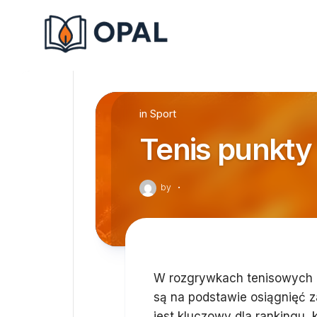
Skip
to
content
in
Sport
Tenis punkty
by
·
W rozgrywkach tenisowych
są na podstawie osiągnięć z
jest kluczowy dla rankingu, 