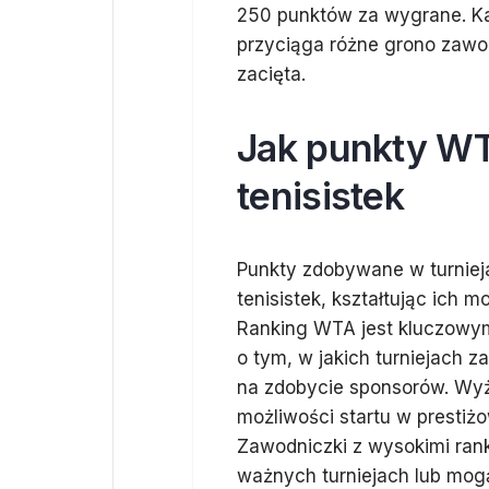
250 punktów za wygrane. Ka
przyciąga różne grono zawod
zacięta.
Jak punkty WT
tenisistek
Punkty zdobywane w turnie
tenisistek, kształtując ich 
Ranking WTA jest kluczowym
o tym, w jakich turniejach z
na zdobycie sponsorów. Wyż
możliwości startu w prestiż
Zawodniczki z wysokimi rank
ważnych turniejach lub mog