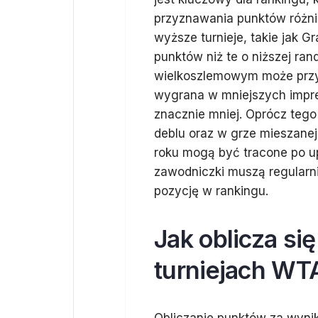
przyznawania punktów różnią
wyższe turnieje, takie jak G
punktów niż te o niższej ran
wielkoszlemowym może przy
wygrana w mniejszych imprez
znacznie mniej. Oprócz teg
deblu oraz w grze mieszanej
roku mogą być tracone po up
zawodniczki muszą regularni
pozycję w rankingu.
Jak oblicza si
turniejach WT