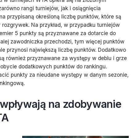
i w turniejach WTA opiera się na złożonym
arówno rangi turniejów, jak i osiągnięcia
ma przypisaną określoną liczbę punktów, które są
 rozgrywek. Na przykład, w przypadku turniejów
remier 5 punkty są przyznawane za dotarcie do
dalej zawodniczka przechodzi, tym więcej punktów
le przynosi największą liczbę punktów. Dodatkowo
są również przyznawane za występy w deblu i grze
dobycie dodatkowych punktów do rankingu.
acić punkty za nieudane występy w danym sezonie,
ankingową.
i wpływają na zdobywanie
TA