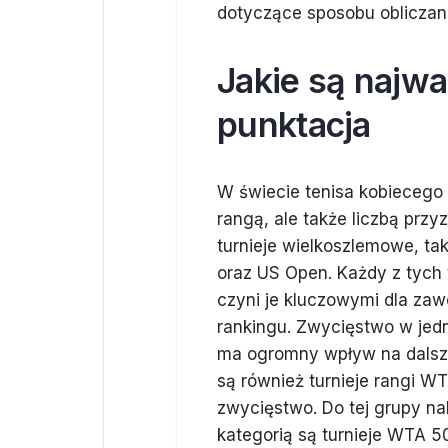
dotyczące sposobu obliczan
Jakie są najwa
punktacja
W świecie tenisa kobiecego is
rangą, ale także liczbą prz
turnieje wielkoszlemowe, ta
oraz US Open. Każdy z tych 
czyni je kluczowymi dla za
rankingu. Zwycięstwo w jed
ma ogromny wpływ na dalszą 
są również turnieje rangi W
zwycięstwo. Do tej grupy nal
kategorią są turnieje WTA 5