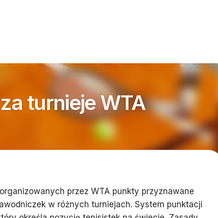
 za turnieje WTA
 organizowanych przez WTA punkty przyznawane
awodniczek w różnych turniejach. System punktacji
który określa pozycję tenisistek na świecie. Zasady