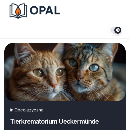
Skip
to
content
in
Obcojęzyczne
Tierkrematorium Ueckermünde