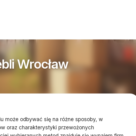
bli Wrocław
iu może odbywać się na różne sposoby, w
tów oraz charakterystyki przewożonych
ciej wybieranych metod znajduje się wynajem firm