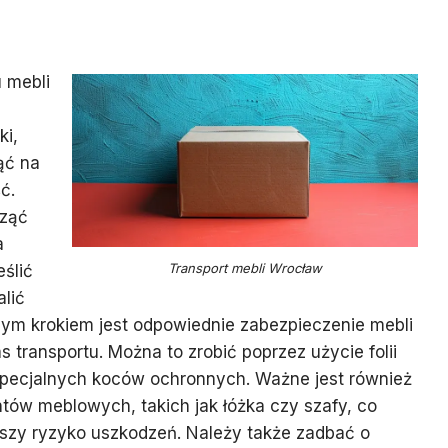
 mebli
ki,
ąć na
ć.
cząć
a
Transport mebli Wrocław
ślić
alić
nym krokiem jest odpowiednie zabezpieczenie mebli
 transportu. Można to zrobić poprzez użycie folii
specjalnych koców ochronnych. Ważne jest również
ów meblowych, takich jak łóżka czy szafy, co
ejszy ryzyko uszkodzeń. Należy także zadbać o