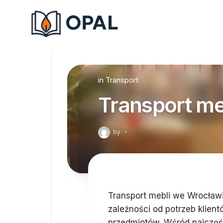
Skip
to
content
in
Transport
Transport me
by
·
Transport mebli we Wrocław
zależności od potrzeb klien
przedmiotów. Wśród najczęś