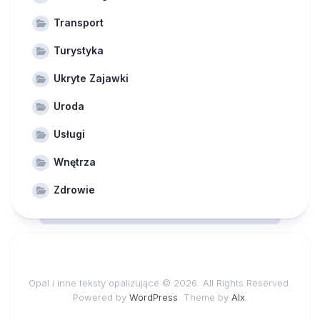
Transport
Turystyka
Ukryte Zajawki
Uroda
Usługi
Wnętrza
Zdrowie
Opal i inne teksty opalizujące © 2026. All Rights Reserved.
Powered by
WordPress
. Theme by
Alx
.