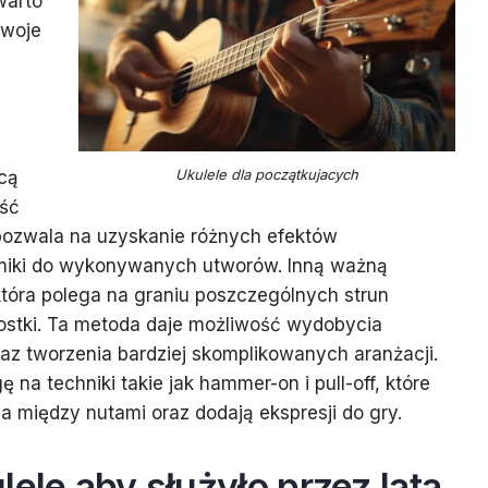
 warto
swoje
Ukulele dla początkujacych
cą
ość
zwala na uzyskanie różnych efektów
miki do wykonywanych utworów. Inną ważną
 która polega na graniu poszczególnych strun
ostki. Ta metoda daje możliwość wydobycia
az tworzenia bardziej skomplikowanych aranżacji.
na techniki takie jak hammer-on i pull-off, które
a między nutami oraz dodają ekspresji do gry.
lele aby służyło przez lata