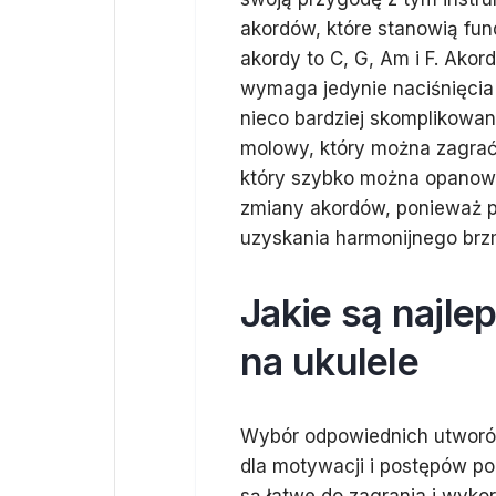
akordów, które stanowią fu
akordy to C, G, Am i F. Akor
wymaga jedynie naciśnięcia 
nieco bardziej skomplikowan
molowy, który można zagrać 
który szybko można opanowa
zmiany akordów, ponieważ p
uzyskania harmonijnego brz
Jakie są najle
na ukulele
Wybór odpowiednich utworó
dla motywacji i postępów po