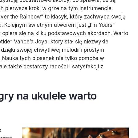
rzystują podstawowe akordy, co sprawia, że są
ch pierwsze kroki w grze na tym instrumencie.
er the Rainbow” to klasyk, który zachwyca swoją
a. Kolejnym świetnym utworem jest „I’m Yours”
 opiera się na kilku podstawowych akordach. Warto
ide” Vance’a Joya, który stał się niezwykle
dzięki swojej chwytliwej melodii i prostym
. Nauka tych piosenek nie tylko pomoże w
ale także dostarczy radości i satysfakcji z
 gry na ukulele warto
e