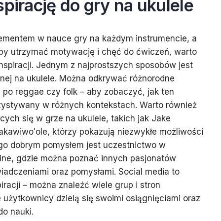
spirację do gry na ukulele
elementem w nauce gry na każdym instrumencie, a
 Aby utrzymać motywację i chęć do ćwiczeń, warto
nspiracji. Jednym z najprostszych sposobów jest
ej na ukulele. Można odkrywać różnorodne
po reggae czy folk – aby zobaczyć, jak ten
ystywany w różnych kontekstach. Warto również
ących się w grze na ukulele, takich jak Jake
akawiwoʻole, którzy pokazują niezwykłe możliwości
ego dobrym pomysłem jest uczestnictwo w
line, gdzie można poznać innych pasjonatów
wiadczeniami oraz pomysłami. Social media to
iracji – można znaleźć wiele grup i stron
 użytkownicy dzielą się swoimi osiągnięciami oraz
o nauki.