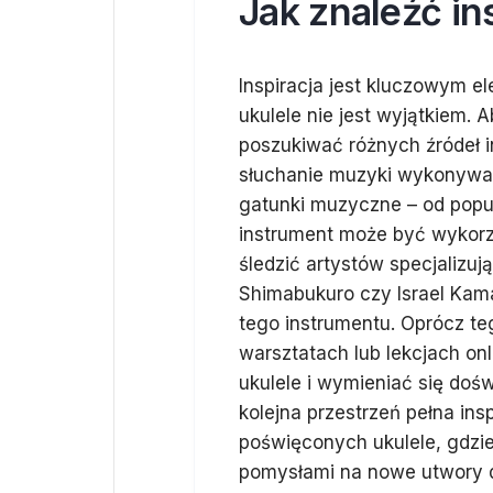
Jak znaleźć in
Inspiracja jest kluczowym 
ukulele nie jest wyjątkiem.
poszukiwać różnych źródeł i
słuchanie muzyki wykonywan
gatunki muzyczne – od popu 
instrument może być wykorz
śledzić artystów specjalizuj
Shimabukuro czy Israel Kam
tego instrumentu. Oprócz t
warsztatach lub lekcjach on
ukulele i wymieniać się doś
kolejna przestrzeń pełna insp
poświęconych ukulele, gdzie
pomysłami na nowe utwory d