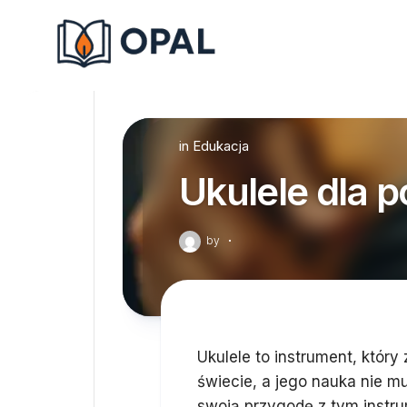
Skip
to
content
in
Edukacja
Ukulele dla 
by
·
Ukulele to instrument, któr
świecie, a jego nauka nie 
swoją przygodę z tym inst