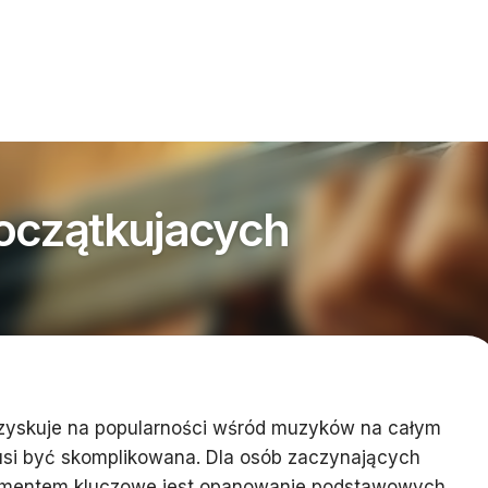
początkujacych
y zyskuje na popularności wśród muzyków na całym
musi być skomplikowana. Dla osób zaczynających
rumentem kluczowe jest opanowanie podstawowych