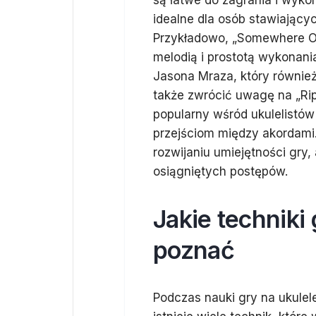
są łatwe do zagrania i wyko
idealne dla osób stawiający
Przykładowo, „Somewhere Ov
melodią i prostotą wykonani
Jasona Mraza, który również
także zwrócić uwagę na „Ript
popularny wśród ukulelistów 
przejściom między akordami
rozwijaniu umiejętności gry, 
osiągniętych postępów.
Jakie techniki
poznać
Podczas nauki gry na ukulel