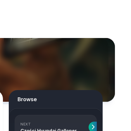
Browse
NEXT
Części Hyundai Galloper