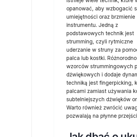
istnieje wiele technik, które
opanować, aby wzbogacić 
umiejętności oraz brzmienie
instrumentu. Jedną z
podstawowych technik jest
strumming, czyli rytmiczne
uderzanie w struny za pomo
palca lub kostki. Różnorodn
wzorców strummingowych po
dźwiękowych i dodaje dyna
techniką jest fingerpicking,
palcami zamiast używania k
subtelniejszych dźwięków or
Warto również zwrócić uwagę 
pozwalają na płynne przejści
Jak dbać o uku