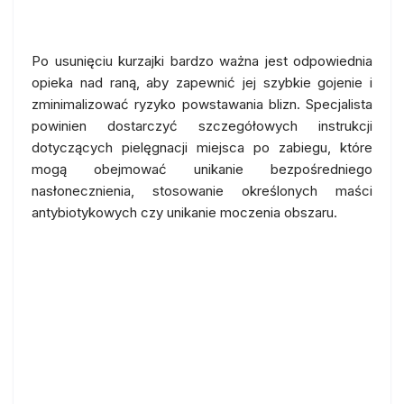
Warszawie.
Po usunięciu kurzajki bardzo ważna jest odpowiednia
opieka nad raną, aby zapewnić jej szybkie gojenie i
zminimalizować ryzyko powstawania blizn. Specjalista
powinien dostarczyć szczegółowych instrukcji
dotyczących pielęgnacji miejsca po zabiegu, które
mogą obejmować unikanie bezpośredniego
nasłonecznienia, stosowanie określonych maści
antybiotykowych czy unikanie moczenia obszaru.
Nowoczesne technologie w
walce z kurzajkami: Czym
różnią się od tradycyjnych
metod?