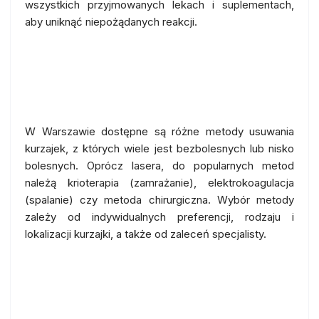
wszystkich przyjmowanych lekach i suplementach,
aby uniknąć niepożądanych reakcji.
Bezbolesne usuwanie kurzajek:
Metody dostępne w Warszawie
W Warszawie dostępne są różne metody usuwania
kurzajek, z których wiele jest bezbolesnych lub nisko
bolesnych. Oprócz lasera, do popularnych metod
należą krioterapia (zamrażanie), elektrokoagulacja
(spalanie) czy metoda chirurgiczna. Wybór metody
zależy od indywidualnych preferencji, rodzaju i
lokalizacji kurzajki, a także od zaleceń specjalisty.
Po usunięciu kurzajki: Opieka i
rekomendacje po zabiegu w