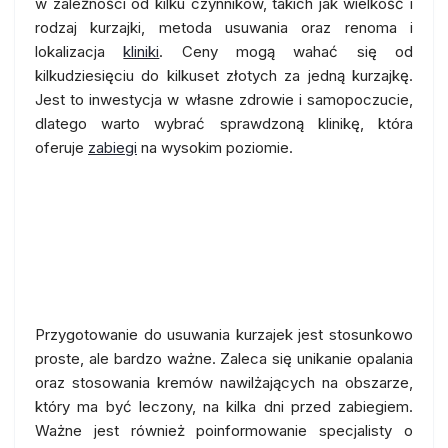
w zależności od kilku czynników, takich jak wielkość i
rodzaj kurzajki, metoda usuwania oraz renoma i
lokalizacja
kliniki
. Ceny mogą wahać się od
kilkudziesięciu do kilkuset złotych za jedną kurzajkę.
Jest to inwestycja w własne zdrowie i samopoczucie,
dlatego warto wybrać sprawdzoną klinikę, która
oferuje
zabiegi
na wysokim poziomie.
Jak przygotować się do
usuwania kurzajek? Porady
ekspertów z Warszawy
Przygotowanie do usuwania kurzajek jest stosunkowo
proste, ale bardzo ważne. Zaleca się unikanie opalania
oraz stosowania kremów nawilżających na obszarze,
który ma być leczony, na kilka dni przed zabiegiem.
Ważne jest również poinformowanie specjalisty o