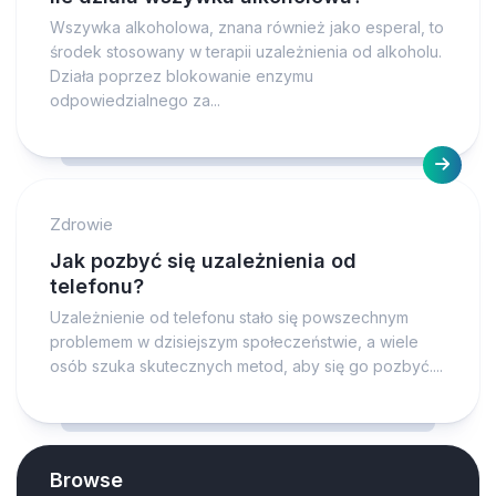
Wszywka alkoholowa, znana również jako esperal, to
środek stosowany w terapii uzależnienia od alkoholu.
Działa poprzez blokowanie enzymu
odpowiedzialnego za...
Zdrowie
Jak pozbyć się uzależnienia od
telefonu?
Uzależnienie od telefonu stało się powszechnym
problemem w dzisiejszym społeczeństwie, a wiele
osób szuka skutecznych metod, aby się go pozbyć....
Browse