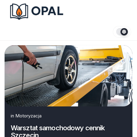
Skip
to
content
in
Motoryzacja
Warsztat samochodowy cennik
Szczecin