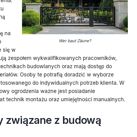
enia.
tu
ną
ę na
Wer baut Zäune?
o
e się w
onują zespołem wykwalifikowanych pracowników,
 technikach budowlanych oraz mają dostęp do
eriałów. Osoby te potrafią doradzić w wyborze
stosowanego do indywidualnych potrzeb klienta. W
owy ogrodzenia ważne jest posiadanie
t technik montażu oraz umiejętności manualnych.
ty związane z budową