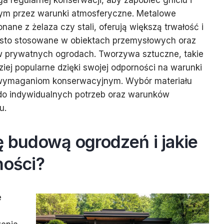
 regularnej konserwacji, aby zapobiec gniciu i
m przez warunki atmosferyczne. Metalowe
onane z żelaza czy stali, oferują większą trwałość i
ęsto stosowane w obiektach przemysłowych oraz
w prywatnych ogrodach. Tworzywa sztuczne, takie
dziej popularne dzięki swojej odporności na warunki
 wymaganiom konserwacyjnym. Wybór materiału
do indywidualnych potrzeb oraz warunków
u.
ę budową ogrodzeń i jakie
ności?
e