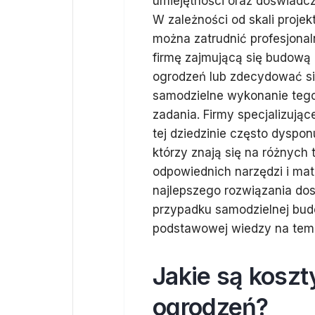
umiejętności oraz doświadcz
W zależności od skali projek
można zatrudnić profesjonal
firmę zajmującą się budową
ogrodzeń lub zdecydować si
samodzielne wykonanie teg
zadania. Firmy specjalizując
tej dziedzinie często dysp
którzy znają się na różnych
odpowiednich narzędzi i mat
najlepszego rozwiązania do
przypadku samodzielnej bud
podstawowej wiedzy na tema
Jakie są kosz
ogrodzeń?