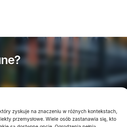
une?
który zyskuje na znaczeniu w różnych kontekstach,
iekty przemysłowe. Wiele osób zastanawia się, kto
jakie są dostępne opcje. Ogrodzenia pełnią