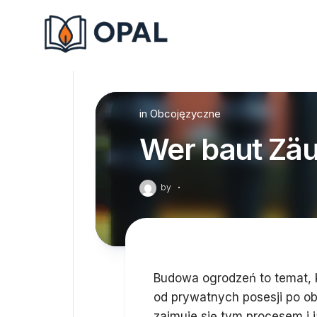
Skip
to
content
in
Obcojęzyczne
Wer baut Zä
by
·
Budowa ogrodzeń to temat, 
od prywatnych posesji po ob
zajmuje się tym procesem i 