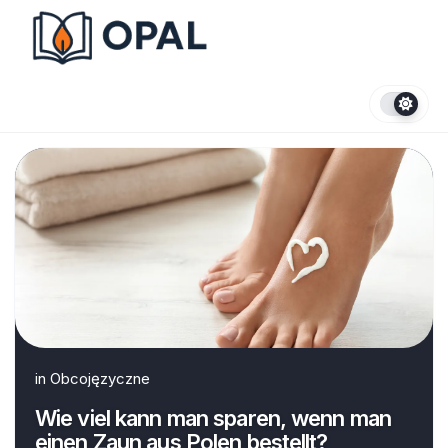
Skip
to
content
in
Obcojęzyczne
Wie viel kann man sparen, wenn man
einen Zaun aus Polen bestellt?