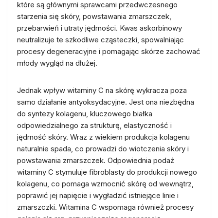
które są głównymi sprawcami przedwczesnego
starzenia się skóry, powstawania zmarszczek,
przebarwień i utraty jędrności. Kwas askorbinowy
neutralizuje te szkodliwe cząsteczki, spowalniając
procesy degeneracyjne i pomagając skórze zachować
młody wygląd na dłużej.
Jednak wpływ witaminy C na skórę wykracza poza
samo działanie antyoksydacyjne. Jest ona niezbędna
do syntezy kolagenu, kluczowego białka
odpowiedzialnego za strukturę, elastyczność i
jędrność skóry. Wraz z wiekiem produkcja kolagenu
naturalnie spada, co prowadzi do wiotczenia skóry i
powstawania zmarszczek. Odpowiednia podaż
witaminy C stymuluje fibroblasty do produkcji nowego
kolagenu, co pomaga wzmocnić skórę od wewnątrz,
poprawić jej napięcie i wygładzić istniejące linie i
zmarszczki. Witamina C wspomaga również procesy