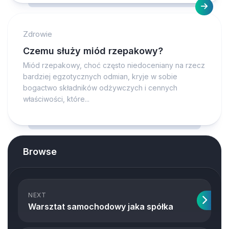
Zdrowie
Czemu służy miód rzepakowy?
Miód rzepakowy, choć często niedoceniany na rzecz
bardziej egzotycznych odmian, kryje w sobie
bogactwo składników odżywczych i cennych
właściwości, które...
Browse
NEXT
Warsztat samochodowy jaka spółka