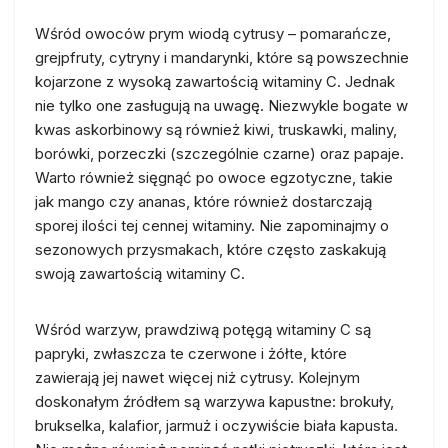
Wśród owoców prym wiodą cytrusy – pomarańcze,
grejpfruty, cytryny i mandarynki, które są powszechnie
kojarzone z wysoką zawartością witaminy C. Jednak
nie tylko one zasługują na uwagę. Niezwykle bogate w
kwas askorbinowy są również kiwi, truskawki, maliny,
borówki, porzeczki (szczególnie czarne) oraz papaje.
Warto również sięgnąć po owoce egzotyczne, takie
jak mango czy ananas, które również dostarczają
sporej ilości tej cennej witaminy. Nie zapominajmy o
sezonowych przysmakach, które często zaskakują
swoją zawartością witaminy C.
Wśród warzyw, prawdziwą potęgą witaminy C są
papryki, zwłaszcza te czerwone i żółte, które
zawierają jej nawet więcej niż cytrusy. Kolejnym
doskonałym źródłem są warzywa kapustne: brokuły,
brukselka, kalafior, jarmuż i oczywiście biała kapusta.