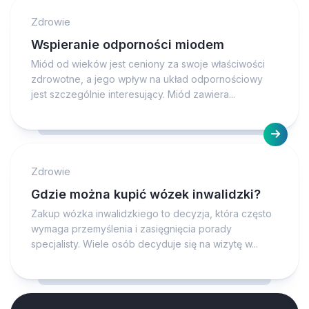
Zdrowie
Wspieranie odporności miodem
Miód od wieków jest ceniony za swoje właściwości
zdrowotne, a jego wpływ na układ odpornościowy
jest szczególnie interesujący. Miód zawiera...
Zdrowie
Gdzie można kupić wózek inwalidzki?
Zakup wózka inwalidzkiego to decyzja, która często
wymaga przemyślenia i zasięgnięcia porady
specjalisty. Wiele osób decyduje się na wizytę w...