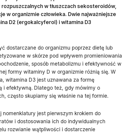
y rozpuszczalnych w tłuszczach sekosteroidów,
cje w organizmie człowieka. Dwie najważniejsze
ina D2 (ergokalcyferol) i witamina D3
yć dostarczane do organizmu poprzez dietę lub
ntetyzowane w skórze pod wpływem promieniowania
pochodzenie, sposób metabolizmu i efektywność w
ej formy witaminy D w organizmie różnią się. W
ka, witamina D3 jest uznawana za formę
ną i efektywną. Dlatego też, gdy mówimy o
ch, często skupiamy się właśnie na tej formie.
j nomenklatury jest pierwszym krokiem do
atów i dostosowania ich do indywidualnych
elu rozwianie wątpliwości i dostarczenie