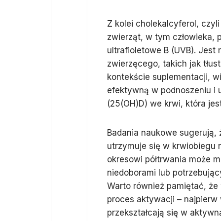
Z kolei cholekalcyferol, czy
zwierząt, w tym człowieka,
ultrafioletowe B (UVB). Jes
zwierzęcego, takich jak tłus
kontekście suplementacji, w
efektywną w podnoszeniu i 
(25(OH)D) we krwi, która je
Badania naukowe sugerują, że
utrzymuje się w krwiobiegu n
okresowi półtrwania może mi
niedoborami lub potrzebując
Warto również pamiętać, że
proces aktywacji – najpierw
przekształcają się w aktywn