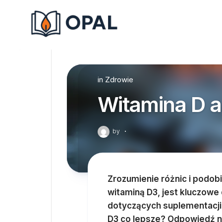
Skip
to
content
in
Zdrowie
Witamina D a
by
·
Zrozumienie różnic i podob
witaminą D3, jest kluczow
dotyczących suplementacji.
D3 co lepsze? Odpowiedź ni