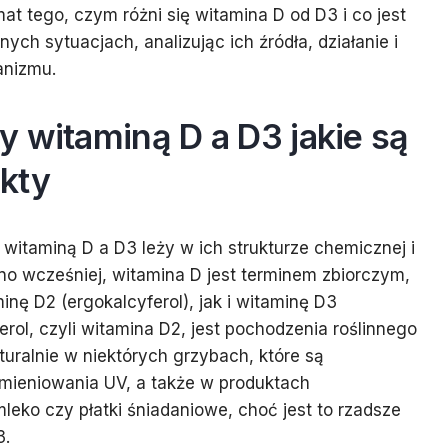
t tego, czym różni się witamina D od D3 i co jest
ch sytuacjach, analizując ich źródła, działanie i
anizmu.
 witaminą D a D3 jakie są
kty
itaminą D a D3 leży w ich strukturze chemicznej i
o wcześniej, witamina D jest terminem zbiorczym,
ę D2 (ergokalcyferol), jak i witaminę D3
ferol, czyli witamina D2, jest pochodzenia roślinnego
uralnie w niektórych grzybach, które są
omieniowania UV, a także w produktach
mleko czy płatki śniadaniowe, choć jest to rzadsze
3.