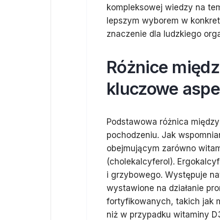
kompleksowej wiedzy na tema
lepszym wyborem w konkretny
znaczenie dla ludzkiego org
Różnice między
kluczowe aspe
Podstawowa różnica między w
pochodzeniu. Jak wspomnian
obejmującym zarówno witamin
(cholekalcyferol). Ergokalcy
i grzybowego. Występuje nat
wystawione na działanie pr
fortyfikowanych, takich jak 
niż w przypadku witaminy D