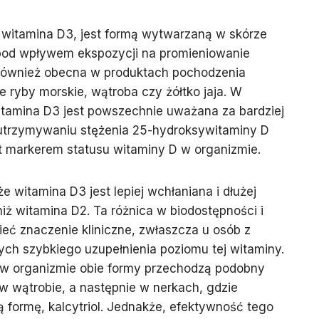
li witamina D3, jest formą wytwarzaną w skórze
 pod wpływem ekspozycji na promieniowanie
t również obecna w produktach pochodzenia
te ryby morskie, wątroba czy żółtko jaja. W
itamina D3 jest powszechnie uważana za bardziej
utrzymywaniu stężenia 25-hydroksywitaminy D
st markerem statusu witaminy D w organizmie.
 witamina D3 jest lepiej wchłaniana i dłużej
iż witamina D2. Ta różnica w biodostępności i
eć znaczenie kliniczne, zwłaszcza u osób z
ych szybkiego uzupełnienia poziomu tej witaminy.
 w organizmie obie formy przechodzą podobny
 w wątrobie, a następnie w nerkach, gdzie
ą formę, kalcytriol. Jednakże, efektywność tego