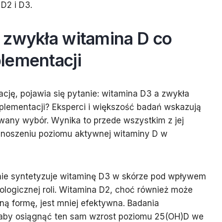
D2 i D3.
 zwykła witamina D co
lementacji
cję, pojawia się pytanie: witamina D3 a zwykła
plementacji? Eksperci i większość badań wskazują
wany wybór. Wynika to przede wszystkim z jej
dnoszeniu poziomu aktywnej witaminy D w
nie syntetyzuje witaminę D3 w skórze pod wpływem
zjologicznej roli. Witamina D2, choć również może
ą formę, jest mniej efektywna. Badania
aby osiągnąć ten sam wzrost poziomu 25(OH)D we