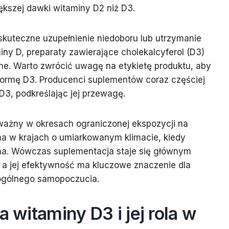
ększej dawki witaminy D2 niż D3.
t skuteczne uzupełnienie niedoboru lub utrzymanie
y D, preparaty zawierające cholekalcyferol (D3)
. Warto zwrócić uwagę na etykietę produktu, aby
formę D3. Producenci suplementów coraz częściej
D3, podkreślając jej przewagę.
 ważny w okresach ograniczonej ekspozycji na
zima w krajach o umiarkowanym klimacie, kiedy
lna. Wówczas suplementacja staje się głównym
, a jej efektywność ma kluczowe znaczenie dla
 ogólnego samopoczucia.
a witaminy D3 i jej rola w