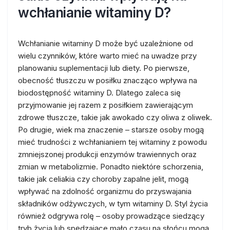
wchłanianie witaminy D?
Wchłanianie witaminy D może być uzależnione od
wielu czynników, które warto mieć na uwadze przy
planowaniu suplementacji lub diety. Po pierwsze,
obecność tłuszczu w posiłku znacząco wpływa na
biodostępność witaminy D. Dlatego zaleca się
przyjmowanie jej razem z posiłkiem zawierającym
zdrowe tłuszcze, takie jak awokado czy oliwa z oliwek.
Po drugie, wiek ma znaczenie – starsze osoby mogą
mieć trudności z wchłanianiem tej witaminy z powodu
zmniejszonej produkcji enzymów trawiennych oraz
zmian w metabolizmie. Ponadto niektóre schorzenia,
takie jak celiakia czy choroby zapalne jelit, mogą
wpływać na zdolność organizmu do przyswajania
składników odżywczych, w tym witaminy D. Styl życia
również odgrywa rolę – osoby prowadzące siedzący
tryb życia lub spędzające mało czasu na słońcu mogą