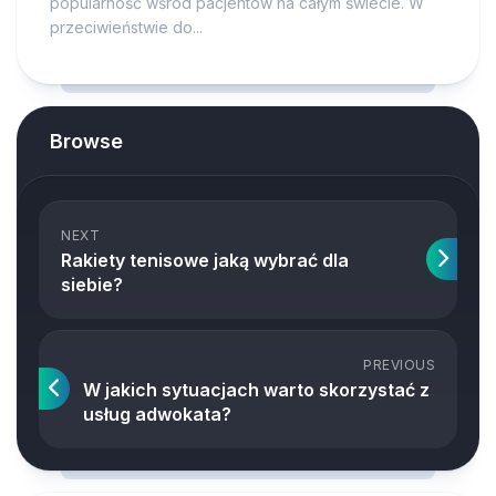
popularność wśród pacjentów na całym świecie. W
przeciwieństwie do...
Browse
NEXT
Rakiety tenisowe jaką wybrać dla
siebie?
PREVIOUS
W jakich sytuacjach warto skorzystać z
usług adwokata?