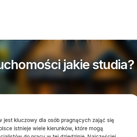
chomości jakie studia?
 jest kluczowy dla osób pragnących zająć się
sce istnieje wiele kierunków, które mogą
alistów do pracy w tej dziedzinie. Najczęściej