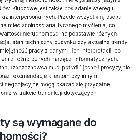
ę wyceną nieruchomości, nie wystarczy jedynie
iów. Kluczowe jest także posiadanie szeregu
raz interpersonalnych. Przede wszystkim, osoba
na mieć zdolność analitycznego myślenia, co
wartości nieruchomości na podstawie różnych
zacja, stan techniczny budynku czy aktualne trendy
iejętność pracy z danymi i ich interpretacji, co
niem z różnorodnych narzędzi informatycznych.
tna; rzeczoznawca musi potrafić jasno i precyzyjnie
 oraz rekomendacje klientom czy innym
ści negocjacyjne mogą okazać się przydatne
oraz w trakcie transakcji dotyczących
katy są wymagane do
chomości?