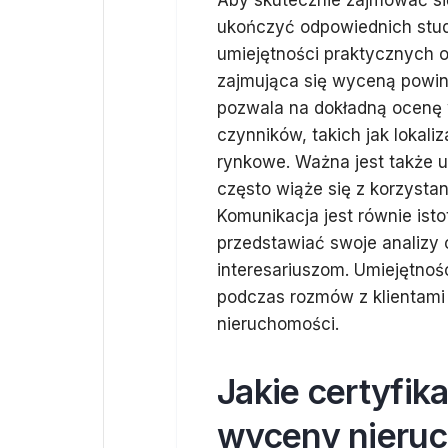
Aby skutecznie zajmować si
ukończyć odpowiednich stud
umiejętności praktycznych o
zajmująca się wyceną powin
pozwala na dokładną ocenę 
czynników, takich jak lokali
rynkowe. Ważna jest także um
często wiąże się z korzysta
Komunikacja jest równie isto
przedstawiać swoje analizy
interesariuszom. Umiejętno
podczas rozmów z klientami 
nieruchomości.
Jakie certyfi
wyceny nieru