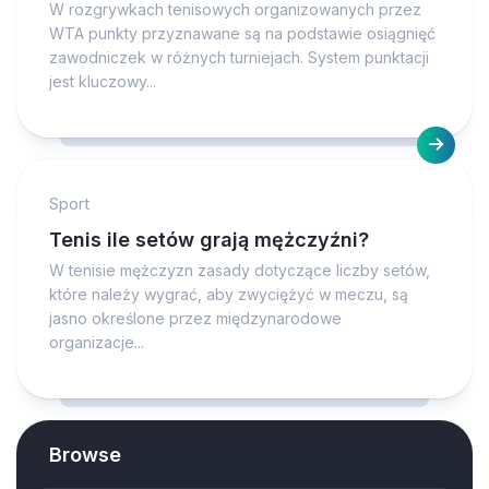
W rozgrywkach tenisowych organizowanych przez
WTA punkty przyznawane są na podstawie osiągnięć
zawodniczek w różnych turniejach. System punktacji
jest kluczowy...
Sport
Tenis ile setów grają mężczyźni?
W tenisie mężczyzn zasady dotyczące liczby setów,
które należy wygrać, aby zwyciężyć w meczu, są
jasno określone przez międzynarodowe
organizacje...
Browse