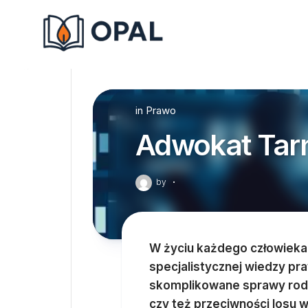
Skip
to
content
in
Prawo
Adwokat Tar
by
·
W życiu każdego człowieka 
specjalistycznej wiedzy pra
skomplikowane sprawy rodz
czy też przeciwności losu