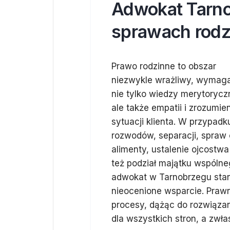
Adwokat Tarno
sprawach rodz
Prawo rodzinne to obszar
niezwykle wrażliwy, wymag
nie tylko wiedzy merytorycz
ale także empatii i zrozumien
sytuacji klienta. W przypadk
rozwodów, separacji, spraw 
alimenty, ustalenie ojcostwa
też podział majątku wspólne
adwokat w Tarnobrzegu sta
nieocenione wsparcie. Praw
procesy, dążąc do rozwiąza
dla wszystkich stron, a zwła