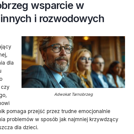
brzeg wsparcie w
innych i rozwodowych
ający
nej,
ia dla
u
o
 czy
Adwokat Tarnobrzeg
go,
nowi
nik pomaga przejść przez trudne emocjonalnie
nia problemów w sposób jak najmniej krzywdzący
szcza dla dzieci.