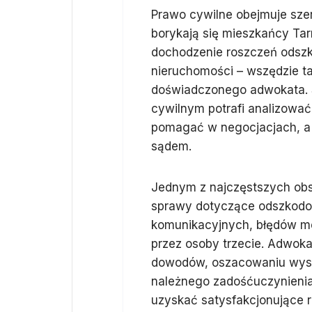
Prawo cywilne obejmuje szer
borykają się mieszkańcy Ta
dochodzenie roszczeń odsz
nieruchomości – wszędzie 
doświadczonego adwokata. S
cywilnym potrafi analizowa
pomagać w negocjacjach, a 
sądem.
Jednym z najczęstszych obs
sprawy dotyczące odszkod
komunikacyjnych, błędów m
przez osoby trzecie. Adwok
dowodów, oszacowaniu wyso
należnego zadośćuczynienia
uzyskać satysfakcjonujące 