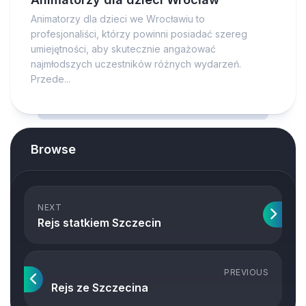
Animatorzy dla dzieci we Wrocławiu to
profesjonaliści, którzy powinni posiadać szereg
umiejętności, aby skutecznie angażować
najmłodszych uczestników różnych wydarzeń.
Przede...
Browse
NEXT
Rejs statkiem Szczecin
PREVIOUS
Rejs ze Szczecina