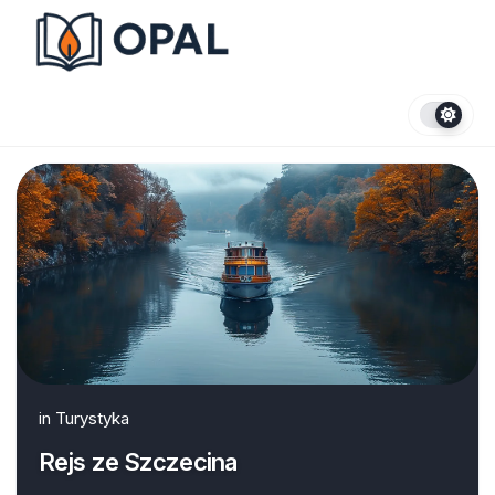
Skip
to
content
in
Turystyka
Rejs ze Szczecina