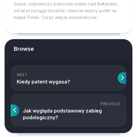
Sopot, malowniczo położone miasto nad Bałtykiem,
od lat przyciąga turystów i stanowi ważny punkt na
mapie Polski. Coraz więcej mieszkańców...
Browse
NEXT
Kiedy patent wygasa?
PREVIOUS
Jak wygląda podstawowy zabieg
podologiczny?