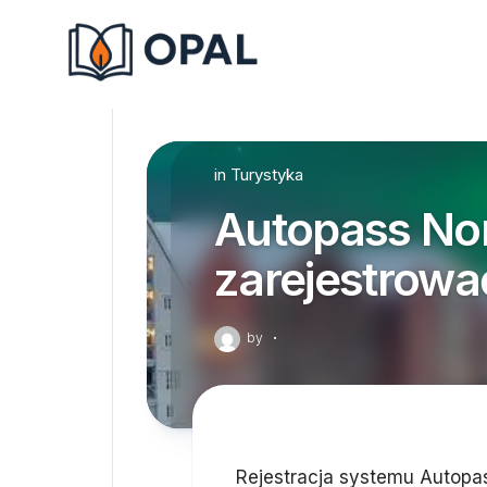
Skip
to
content
in
Turystyka
Autopass Nor
zarejestrowa
by
·
Rejestracja systemu Autopa