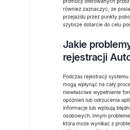
promocji oferowanych przez 
również zaznaczyć, że posi
przejazdu przez punkty pobor
szybsze dotarcie do celu po
Jakie problem
rejestracji Au
Podczas rejestracji systemu
mogą wpłynąć na cały proce
niewłaściwe wypełnienie for
opóźnień lub odrzucenia apli
informacje lub wpisują błę
osobowych. Innym problemem
która może wynikać z prob