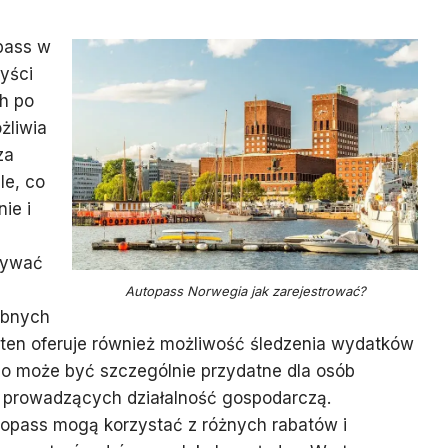
pass w
yści
h po
żliwia
za
le, co
ie i
u
mywać
Autopass Norwegia jak zarejestrować?
obnych
 ten oferuje również możliwość śledzenia wydatków
co może być szczególnie przydatne dla osób
 prowadzących działalność gospodarczą.
opass mogą korzystać z różnych rabatów i