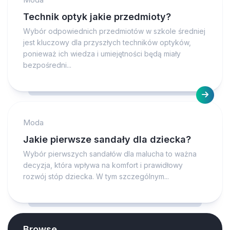
Technik optyk jakie przedmioty?
Wybór odpowiednich przedmiotów w szkole średniej
jest kluczowy dla przyszłych techników optyków,
ponieważ ich wiedza i umiejętności będą miały
bezpośredni...
Moda
Jakie pierwsze sandały dla dziecka?
Wybór pierwszych sandałów dla malucha to ważna
decyzja, która wpływa na komfort i prawidłowy
rozwój stóp dziecka. W tym szczególnym...
Browse