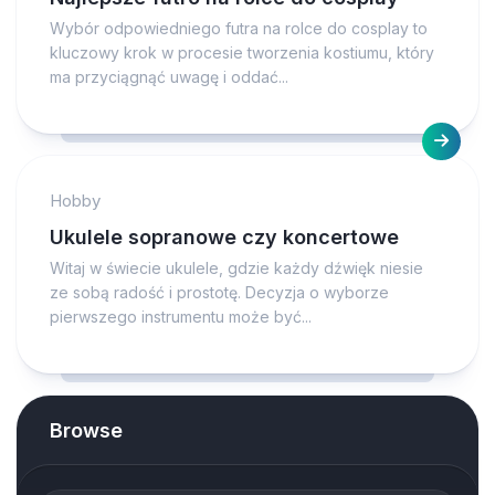
Wybór odpowiedniego futra na rolce do cosplay to
kluczowy krok w procesie tworzenia kostiumu, który
ma przyciągnąć uwagę i oddać...
Hobby
Ukulele sopranowe czy koncertowe
Witaj w świecie ukulele, gdzie każdy dźwięk niesie
ze sobą radość i prostotę. Decyzja o wyborze
pierwszego instrumentu może być...
Browse