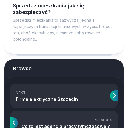
Sprzedaż mieszkania jak się
zabezpieczyć?
Sprzedaż mieszkania to zazwyczaj jedna z
największych transakcji finansowych w życiu. Proces
ten, choć ekscytujący, niesie ze sobą również
potencjalne...
Browse
NEXT
Firma elektryczna Szczecin
PREVIOUS
Co to jest agencja pracy tymczasowej?