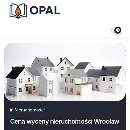
Skip
to
content
in
Nieruchomości
Cena wyceny nieruchomości Wrocław