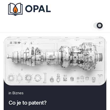
Skip
to
content
in
Biznes
Co je to patent?