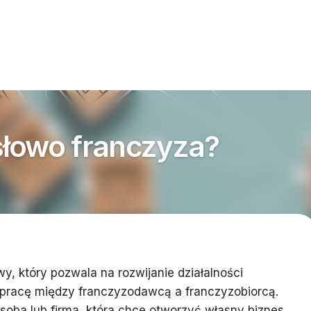
słowo franczyza?
y, który pozwala na rozwijanie działalności
pracę między franczyzodawcą a franczyzobiorcą.
soba lub firma, która chce otworzyć własny biznes,