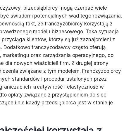
nczyzowy, przedsiębiorcy mogą czerpać wiele
 być świadomi potencjalnych wad tego rozwiązania.
pewnością fakt, że franczyzobiorcy korzystają z
sprawdzonego modelu biznesowego. Taka sytuacja
przyciąga klientów, którzy są już zaznajomieni z
. Dodatkowo franczyzodawcy często oferują
, marketingu oraz zarządzania operacyjnego, co
dla nowych właścicieli firm. Z drugiej strony
aniczenia związane z tym modelem. Franczyzobiorcy
nych standardów i procedur ustalonych przez
raniczać ich kreatywność i elastyczność w
to opłaty związane z przystąpieniem do sieci
ące i nie każdy przedsiębiorca jest w stanie je
ajczęściej korzystają z