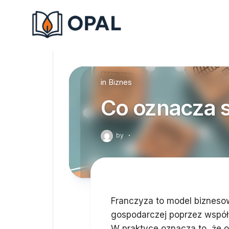
Skip
to
content
in
Biznes
Co oznacza 
by
·
Franczyza to model biznesow
gospodarczej poprzez współ
W praktyce oznacza to, że o