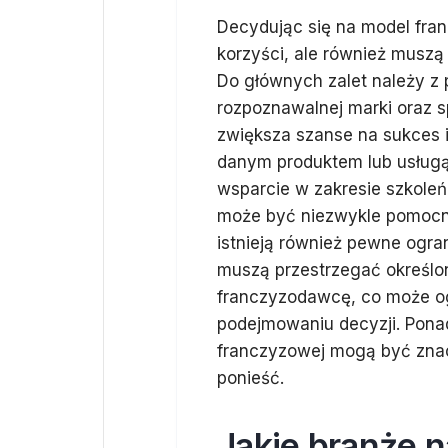
Decydując się na model fra
korzyści, ale również muszą
Do głównych zalet należy z 
rozpoznawalnej marki oraz 
zwiększa szanse na sukces i 
danym produktem lub usługą
wsparcie w zakresie szkoleń
może być niezwykle pomocne 
istnieją również pewne ogr
muszą przestrzegać określo
franczyzodawcę, co może og
podejmowaniu decyzji. Ponad
franczyzowej mogą być znacz
ponieść.
Jakie branże n