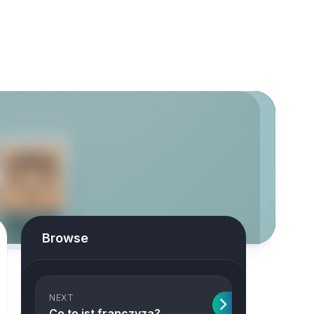
Browse
NEXT
Co to jst franczyza?