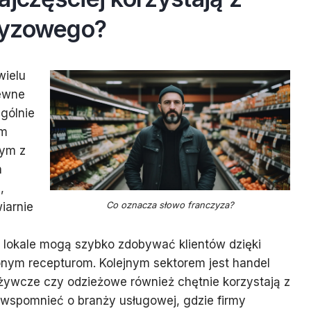
zyzowego?
wielu
pewne
ególnie
ym
ym z
h
,
Co oznacza słowo franczyza?
wiarnie
 lokale mogą szybko zdobywać klientów dzięki
nym recepturom. Kolejnym sektorem jest handel
ożywcze czy odzieżowe również chętnie korzystają z
 wspomnieć o branży usługowej, gdzie firmy