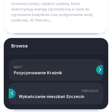
Gruntowe pompy ciepła to systemy, które
wykorzystują energię zgromadzoną w ziemi do
ogrzewania budynków oraz podgrzewania wody
użytkowej. W Otwocku,...
Browse
NEXT
Pozycjonowanie Kraśnik
PREVIOUS
Wykańczanie mieszkań Szczecin