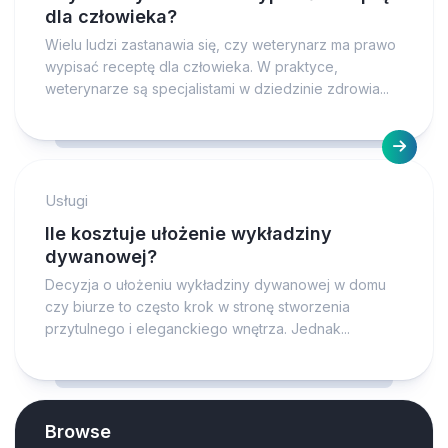
dla człowieka?
Wielu ludzi zastanawia się, czy weterynarz ma prawo
wypisać receptę dla człowieka. W praktyce,
weterynarze są specjalistami w dziedzinie zdrowia...
Usługi
Ile kosztuje ułożenie wykładziny
dywanowej?
Decyzja o ułożeniu wykładziny dywanowej w domu
czy biurze to często krok w stronę stworzenia
przytulnego i eleganckiego wnętrza. Jednak...
Browse