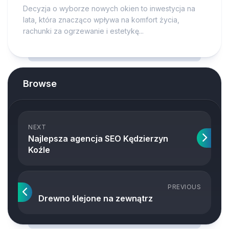
Decyzja o wyborze nowych okien to inwestycja na
lata, która znacząco wpływa na komfort życia,
rachunki za ogrzewanie i estetykę...
Browse
NEXT
Najlepsza agencja SEO Kędzierzyn
Koźle
PREVIOUS
Drewno klejone na zewnątrz