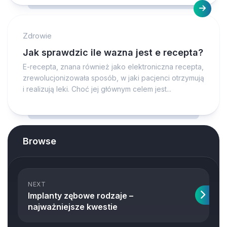
Zdrowie
Jak sprawdzic ile wazna jest e recepta?
E-recepta, znana również jako elektroniczna recepta,
zrewolucjonizowała sposób, w jaki pacjenci otrzymują
i realizują leki. Choć jej głównym celem jest...
Browse
NEXT
Implanty zębowe rodzaje –
najważniejsze kwestie