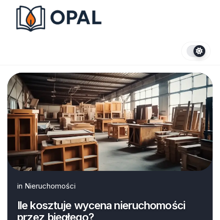
Skip
to
content
in
Nieruchomości
Ile kosztuje wycena nieruchomości
przez biegłego?