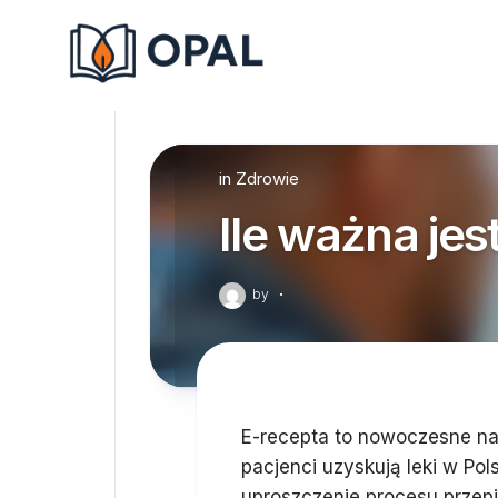
Skip
to
content
in
Zdrowie
Ile ważna jes
by
·
E-recepta to nowoczesne nar
pacjenci uzyskują leki w Po
uproszczenie procesu przep