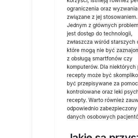
korzyści, istnieją również p
ograniczenia oraz wyzwania
związane z jej stosowaniem.
Jednym z głównych proble
jest dostęp do technologii,
zwłaszcza wśród starszych 
które mogą nie być zaznajo
z obsługą smartfonów czy
komputerów. Dla niektórych
recepty może być skomplikow
być przepisywane za pomocą
kontrolowane oraz leki psyc
recepty. Warto również zau
odpowiednio zabezpieczony
danych osobowych pacjent
Jakie są przys