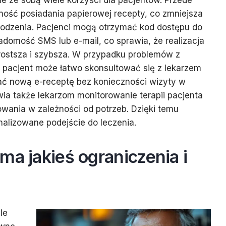
ie ze sobą wiele korzyści dla pacjentów. Przede
ność posiadania papierowej recepty, co zmniejsza
zkodzenia. Pacjenci mogą otrzymać kod dostępu do
adomość SMS lub e-mail, co sprawia, że realizacja
prostsza i szybsza. W przypadku problemów z
 pacjent może łatwo skonsultować się z lekarzem
ać nową e-receptę bez konieczności wizyty w
wia także lekarzom monitorowanie terapii pacjenta
ania w zależności od potrzeb. Dzięki temu
nalizowane podejście do leczenia.
ma jakieś ograniczenia i
le