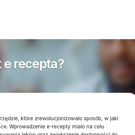
t e recepta?
zędzie, które zrewolucjonizowało sposób, w jaki
lsce. Wprowadzenie e-recepty miało na celu
isywania leków oraz zwiększenie dostępności do