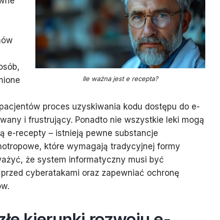
ewne
mów
osób,
Ile ważna jest e recepta?
mione
 pacjentów proces uzyskiwania kodu dostępu do e-
any i frustrujący. Ponadto nie wszystkie leki mogą
 e-recepty – istnieją pewne substancje
hotropowe, które wymagają tradycyjnej formy
ważyć, że system informatyczny musi być
 przed cyberatakami oraz zapewniać ochronę
ów.
złe kierunki rozwoju e-