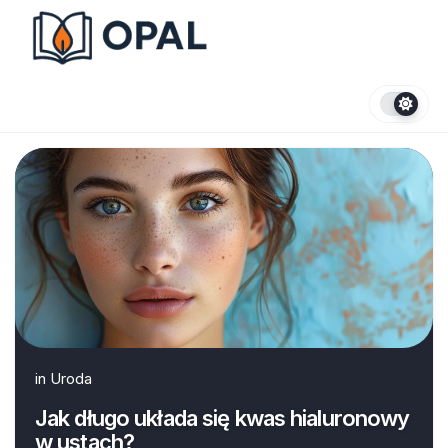
Skip
to
content
in
Uroda
Jak długo układa się kwas hialuronowy
w ustach?